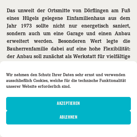
Das unweit der Ortsmitte von Dörflingen am Fuß
eines Hügels gelegene Einfamilienhaus aus dem
Jahr 1973 sollte nicht nur energetisch saniert,
sondern auch um eine Garage und einen Anbau
erweitert werden. Besonderen Wert legte die
Bauherrenfamilie dabei auf eine hohe Flexibilität:
der Anbau soll zunächst als Werkstatt für vielfältige
handwerkliche Tätigkeiten genutzt werden, später
zusätzlichen Wohnraum für die wachsende Familie
Wir nehmen den Schutz Ihrer Daten sehr ernst und verwenden
bieten und schließlich als Einliegerwohnung
ausschließlich Cookies, welche
für die technische Funktionalität
unabhängig vom Rest des Hauses nutzbar sein.
unserer Website erforderlich sind.
Die vorgeschlagene Ergänzung in
AKZEPTIEREN
Holzständerbauweise greift die gestaltprägende
Schnittfigur des Bestands auf und verlängert das
ABLEHNEN
flach daliegende Gebäude zur Talseite hin. Ein
eingeschnittener Freisitz gliedert die lange, schmale