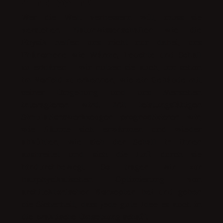
VERBESSERN
Wer die Welt verbessern will, muss sie
verstehen. Naturwissenschaften wie die
Physik helfen uns nicht nur dabei, uns
Phänomene wie Wärme, Feuchte und Schall
zu erklären – wir nutzen sie auch, um schon
im Vorfeld zu erkennen, wie ein Gebäude mit
seiner Umgebung und uns Menschen
interagieren wird. Mit leistungsfähigen
Simulationswerkzeugen prognostizieren wir,
wie Räume sich erwärmen und wieder
abkühlen, wie sich der Schall in ihnen
ausbreitet und sich die Luft durch sie
hindurchbewegt. So tragen wir zur
bauphysikalischen Optimierung von
architektonischen Konzepten bei und geben
die Sicherheit, dass jede gute Idee es auch in
die praktische Umsetzung schafft.