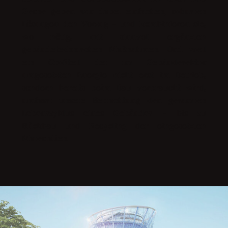
Gerne geben wir dabei einfachen, robusten
Lösungen den Vorzug – und kombinieren sie,
wo nötig, mit sinnvoll ergänzten
gebäudetechnischen Maßnahmen. Und weil
ein Großteil der im Gebäudesektor
umgesetzten Energie nicht erst im Betrieb,
sondern bereits beim Bau verbraucht wird,
umfasst unsere Betrachtung den gesamten
Lebenszyklus eines Gebäudes – bis zu
Rückbau und Recycling der eingesetzten
Materialien.