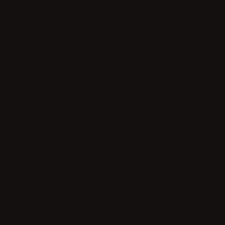
ARCHITEKTUR FÜR EINE WELT
MIT BEGRENZTEN RESSOURCEN
Architektur ist mehr als das Erfüllen einer
Bauaufgabe. Gute Architektur schafft
einprägsame Orte, die unser Zusammenleben
bereichern, Gemeinschaft ermöglichen und
Identität stiften. Der architektonische Entwurf
entscheidet aber auch darüber, wie wir mit
den knappen Ressourcen Fläche, Material und
Energie umgehen.
Wir sind davon überzeugt, dass beides gut
zusammengeht: Gebäude zu bauen, die
möglichst selbstverständlich ihren Zweck
erfüllen und dabei emotionale Bezugspunkte
für uns Menschen herstellen – und gleichzeitig
unsere Verantwortung für die Welt