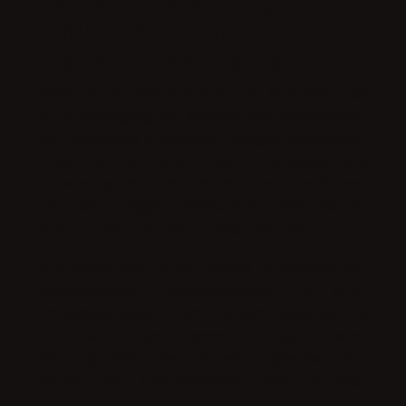
ENERGIE – DER SCHLÜSSEL ZU
KLIMASCHUTZ UND
VERSORGUNGSSICHERHEIT
Schon allein aus Gründen des Klimaschutzes
ist es unumgänglich, sparsam mit der begrenzt
zur Verfügung stehenden Energie umzugehen.
Aber es ist auch eine wirtschaftliche
Notwendigkeit: Den Betrieb von Gebäuden,
die viel Energie verbrauchen, wird sich in
Zukunft niemand mehr leisten können.
Aus dieser Motivation heraus entwickeln wir
zukunftsfähige Energiekonzepte in allen
Maßstabsebenen, vom Einfamilienhaus bis
zum Stadtquartier. Unsere Grundlage ist dabei
eine ganzheitliche Betrachtungsweise, die
immer das Zusammenspiel aus baulicher
Struktur und Gebäudetechnik im Blick hat.