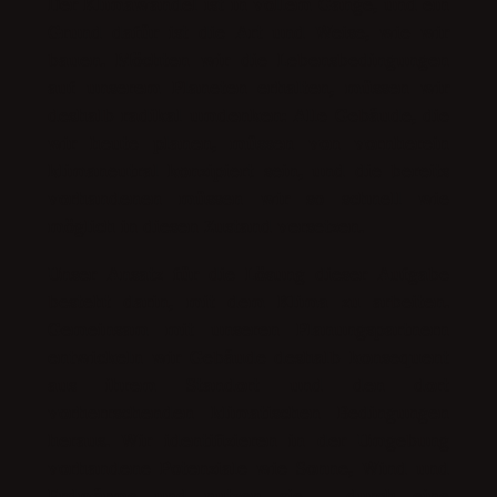
Der Klimawandel ist in vollem Gange, und ein
Grund dafür ist die Art und Weise, wie wir
bauen. Möchten wir die Lebensbedingungen
auf unserem Planeten erhalten, müssen wir
deshalb radikal umdenken: Alle Gebäude, die
wir heute planen, müssen von vornherein
klimaneutral konzipiert sein, und die bereits
vorhandenen müssen wir so schnell wie
möglich in diesen Zustand versetzen.
Unser Ansatz für die Lösung dieser Aufgabe
besteht darin, mit dem Klima zu arbeiten.
Gemeinsam mit unseren Planungspartnern
entwickeln wir Gebäude deshalb konsequent
aus ihrem Standort und den dort
vorherrschenden klimatischen Bedingungen
heraus. Wir identifizieren in der Umgebung
vorhandene Potenziale wie Sonne, Wind und
Erdwärme und nutzen sie – durch eine