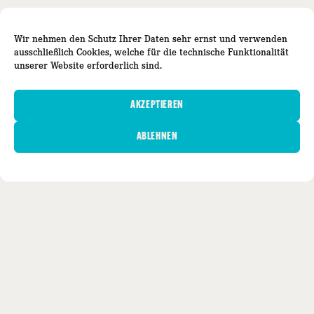
Wir nehmen den Schutz Ihrer Daten sehr ernst und verwenden
ausschließlich Cookies, welche
für die technische Funktionalität
unserer Website erforderlich sind.
AKZEPTIEREN
ABLEHNEN
BÜRO SCHWÄBISCH HALL
Obere Herrngasse 17 / 74523 Schwäbisch Hall
Fon: +49(0)791 20213400
mail@cape-ingenieure.de